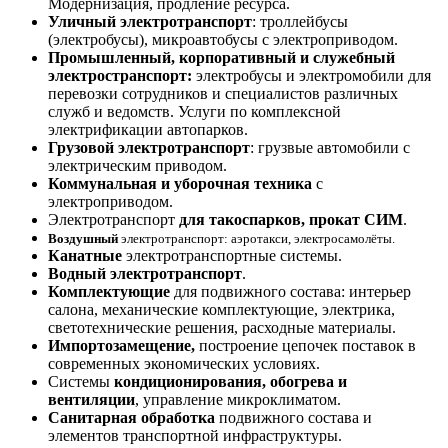
Модернизация, продление ресурса.
Уличный электротранспорт
: троллейбусы
(электробусы), микроавтобусы с электроприводом.
Промышленный, корпоративный и служебный
электространспорт:
электробусы и электромобили для
перевозки сотрудников и специалистов различных
служб и ведомств. Услуги по комплексной
электрификации автопарков.
Грузовой электротранспорт
: грузвые автомобили с
электрическим приводом.
Коммунальная и уборочная техника
с
электроприводом.
Электротранспорт
для такоспарков, прокат СИМ
.
Воздушный
электротранспорт: аэротакси, электросамолёты.
Канатные
электротранспортные системы.
Водный электротранспорт
.
Комплектующие
для подвижного состава: интерьер
салона, механические комплектующие, электрика,
светотехнические решения, расходные материалы.
Импортозамещение,
построение цепочек поставок в
современных экономических условиях.
Системы
кондиционирования, обогрева и
вентиляции
, управление микроклиматом.
Санитарная обработка
подвижного состава и
элементов транспортной инфраструктуры.