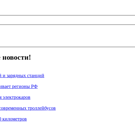
 новости!
й и зарядных станций
вивает регионы РФ
я электрокаров
 современных троллейбусов
0 километров