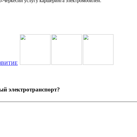
о-Черкесии услугу каршеринга электромобилей.
ный электротранспорт?