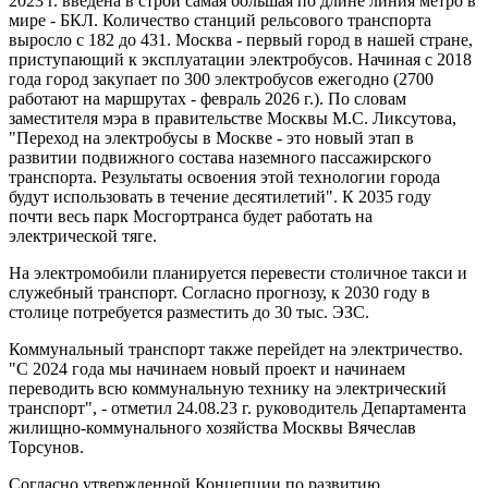
2023 г. введена в строй самая большая по длине линия метро в
мире - БКЛ. Количество станций рельсового транспорта
выросло с 182 до 431. Москва - первый город в нашей стране,
приступающий к эксплуатации электробусов. Начиная с 2018
года город закупает по 300 электробусов ежегодно (2700
работают на маршрутах - февраль 2026 г.). По словам
заместителя мэра в правительстве Москвы М.С. Ликсутова,
"Переход на электробусы в Москве - это новый этап в
развитии подвижного состава наземного пассажирского
транспорта. Результаты освоения этой технологии города
будут использовать в течение десятилетий". К 2035 году
почти весь парк Мосгортранса будет работать на
электрической тяге.
На электромобили планируется перевести столичное такси и
служебный транспорт. Согласно прогнозу, к 2030 году в
столице потребуется разместить до 30 тыс. ЭЗС.
Коммунальный транспорт также перейдет на электричество.
"С 2024 года мы начинаем новый проект и начинаем
переводить всю коммунальную технику на электрический
транспорт", - отметил 24.08.23 г. руководитель Департамента
жилищно-коммунального хозяйства Москвы Вячеслав
Торсунов.
Согласно утвержденной Концепции по развитию