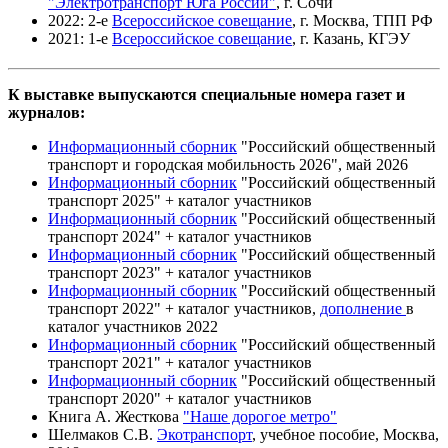
"Электротранспорт Юга России"
, г. Сочи
2022: 2-е
Всероссийское совещание
, г. Москва, ТПП РФ
2021: 1-е
Всероссийское совещание
, г. Казань, КГЭУ
К выставке выпускаются специальные номера газет и
журналов:
Информационный сборник
"Российский общественный
транспорт и городская мобильность 2026", май 2026
Информационный сборник
"Российский общественный
транспорт 2025" + каталог участников
Информационный сборник
"Российский общественный
транспорт 2024" + каталог участников
Информационный сборник
"Российский общественный
транспорт 2023" + каталог участников
Информационный сборник
"Российский общественный
транспорт 2022" + каталог участников,
дополнение
в
каталог участников 2022
Информационный сборник
"Российский общественный
транспорт 2021" + каталог участников
Информационный сборник
"Российский общественный
транспорт 2020" + каталог участников
Книга А. Жесткова
"Наше дорогое метро"
Шелмаков С.В.
Экотранспорт
, учебное пособие, Москва,